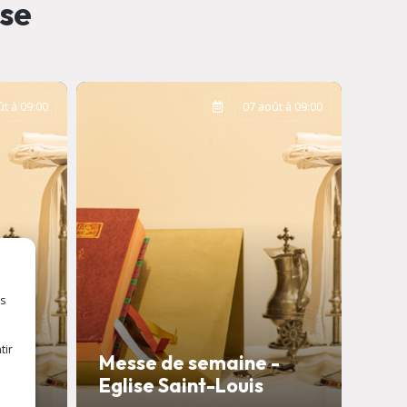
sse
t à 09:00
07 août à 09:00
es
tir
-
Messe de semaine -
Eglise Saint-Louis
Con