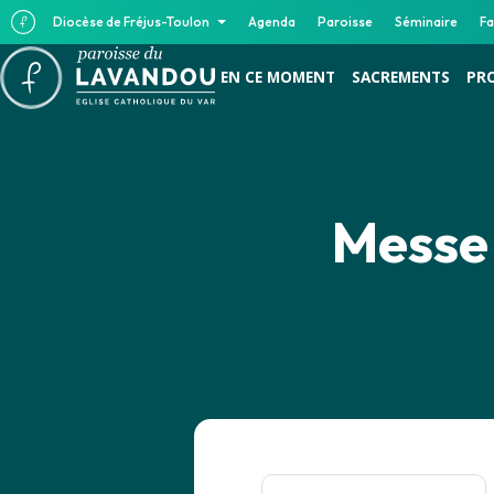
Diocèse de Fréjus-Toulon
Agenda
Paroisse
Séminaire
Fa
EN CE MOMENT
SACREMENTS
PR
Messe 