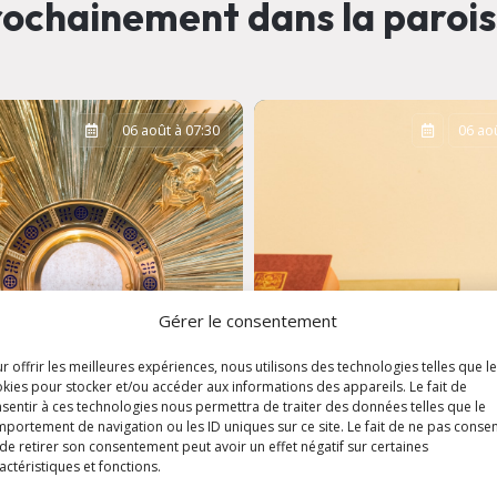
ochainement dans la paroi
06 août à 07:30
06 aoû
Gérer le consentement
r offrir les meilleures expériences, nous utilisons des technologies telles que l
kies pour stocker et/ou accéder aux informations des appareils. Le fait de
sentir à ces technologies nous permettra de traiter des données telles que le
portement de navigation ou les ID uniques sur ce site. Le fait de ne pas consen
ation
Messe de semaine 
de retirer son consentement peut avoir un effet négatif sur certaines
aristique
Eglise Saint-Louis
actéristiques et fonctions.