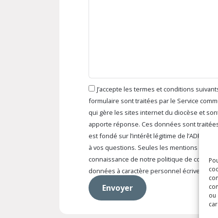
J’accepte les termes et conditions suiva
formulaire sont traitées par le Service comm
qui gère les sites internet du diocèse et so
apporte réponse. Ces données sont traitée
est fondé sur l’intérêt légitime de l’ADFT e
à vos questions. Seules les mentions signal
connaissance de notre politique de confident
Pou
coo
données à caractère personnel écrivez à r
con
Envoyer
com
ou 
car