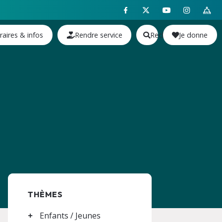
raires & infos
Rendre service
Rechercher
Je donne
THÈMES
Enfants / Jeunes