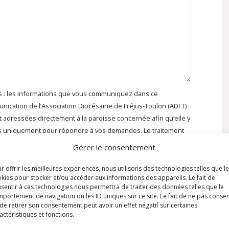
nts : les informations que vous communiquez dans ce
unication de l’Association Diocésaine de Fréjus-Toulon (ADFT)
nt adressées directement à la paroisse concernée afin qu’elle y
s uniquement pour répondre à vos demandes. Le traitement
t de la paroisse de donner suite à vos demandes et de répondre
Gérer le consentement
ées par un * sont obligatoires. Nous vous invitons à prendre
ialité. Pour exercer vos droits ou toutes questions sur vos
r offrir les meilleures expériences, nous utilisons des technologies telles que l
kies pour stocker et/ou accéder aux informations des appareils. Le fait de
gpd@diocese-frejus-toulon.com *
sentir à ces technologies nous permettra de traiter des données telles que le
portement de navigation ou les ID uniques sur ce site. Le fait de ne pas consen
de retirer son consentement peut avoir un effet négatif sur certaines
actéristiques et fonctions.