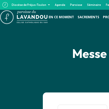
Diocèse de Fréjus-Toulon
Agenda
Paroisse
Séminaire
Fa
EN CE MOMENT
SACREMENTS
PR
Messe 