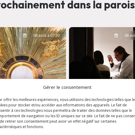
ochainement dans la paroi
08 août à 07:30
08 aoû
Gérer le consentement
r offrir les meilleures expériences, nous utilisons des technologies telles que l
kies pour stocker et/ou accéder aux informations des appareils. Le fait de
sentir à ces technologies nous permettra de traiter des données telles que le
portement de navigation ou les ID uniques sur ce site. Le fait de ne pas consen
ation
de retirer son consentement peut avoir un effet négatif sur certaines
aristique
Confession et écou
actéristiques et fonctions.