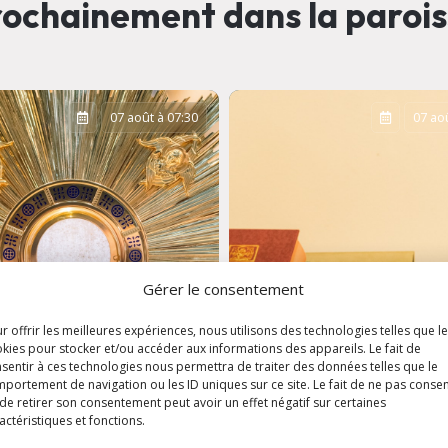
ochainement dans la paroi
07 août à 07:30
07 aoû
Gérer le consentement
r offrir les meilleures expériences, nous utilisons des technologies telles que l
kies pour stocker et/ou accéder aux informations des appareils. Le fait de
sentir à ces technologies nous permettra de traiter des données telles que le
portement de navigation ou les ID uniques sur ce site. Le fait de ne pas consen
ation
Messe de semaine 
de retirer son consentement peut avoir un effet négatif sur certaines
aristique
Eglise Saint-Louis
actéristiques et fonctions.