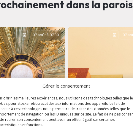
ochainement dans la paroi
07 août à 07:30
07 aoû
Gérer le consentement
r offrir les meilleures expériences, nous utilisons des technologies telles que l
kies pour stocker et/ou accéder aux informations des appareils. Le fait de
sentir à ces technologies nous permettra de traiter des données telles que le
portement de navigation ou les ID uniques sur ce site. Le fait de ne pas consen
ation
Messe de semaine 
de retirer son consentement peut avoir un effet négatif sur certaines
aristique
Eglise Saint-Louis
actéristiques et fonctions.