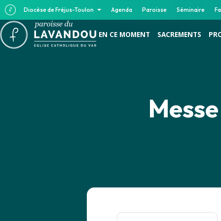
Diocèse de Fréjus-Toulon
Agenda
Paroisse
Séminaire
Fa
EN CE MOMENT
SACREMENTS
PR
Messe 