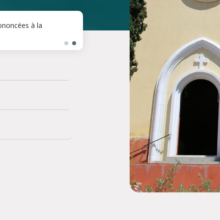
ononcées à la
"Magnifica Humanitas" : 14 août, Déb
les défis
Détails