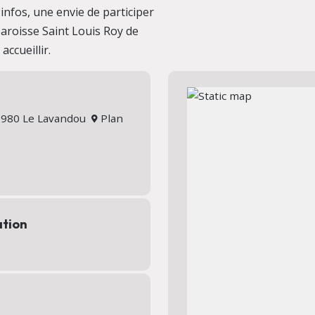
nfos, une envie de participer
 paroisse Saint Louis Roy de
ccueillir.
 83980 Le Lavandou
Plan
ation