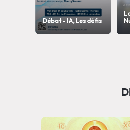
Lo
Débat - IA, Les défis
Nu
D