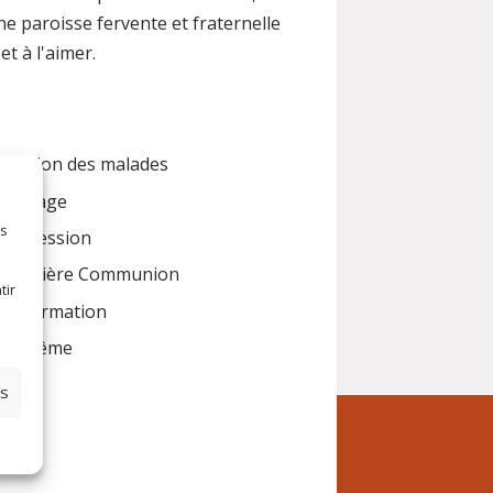
ne paroisse fervente et fraternelle
et à l'aimer.
Onction des malades
Mariage
es
Confession
Première Communion
tir
Confirmation
Baptême
es