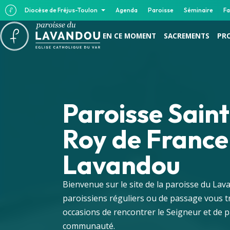
Diocèse de Fréjus-Toulon
Agenda
Paroisse
Séminaire
Fa
EN CE MOMENT
SACREMENTS
PR
Paroisse Sain
Roy de France
Lavandou
Bienvenue sur le site de la paroisse du La
paroissiens réguliers ou de passage vous tr
occasions de rencontrer le Seigneur et de 
communauté.