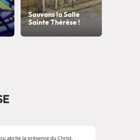
Consécr
Sauvons la Salle
Parois
Sainte Thérèse !
Immacu
SE
ou abrite la présence du Christ,