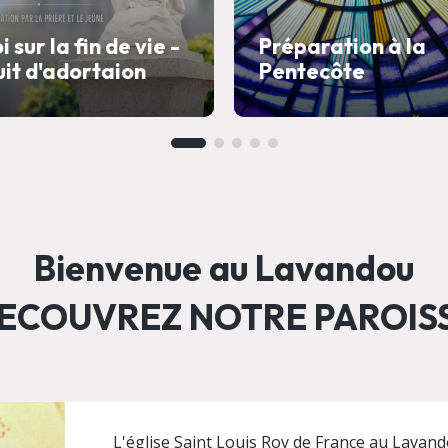
i sur la fin de vie -
Préparation à la
it d'adortaion
Pentecôte
Bienvenue au Lavandou
ECOUVREZ NOTRE PAROIS
L'église Saint Louis Roy de France au Lavand