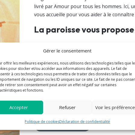
livré par Amour pour tous les hommes. Ici, u
vous accueille pour vous aider à le connaître 
La paroisse vous propose
Enfants / Jeunes
Gérer le consentement
Formation
r offrir les meilleures expériences, nous utilisons des technologies telles que l
Messe
kies pour stocker et/ou accéder aux informations des appareils. Le fait de
sentir à ces technologies nous permettra de traiter des données telles que le
Prière
portement de navigation ou les ID uniques sur ce site. Le fait de ne pas consen
Rencontre
de retirer son consentement peut avoir un effet négatif sur certaines
actéristiques et fonctions.
Sacrements
Service
Accepter
Refuser
Voir les préférenc
Politique de cookies
Déclaration de confidentialité
Plus de propositions