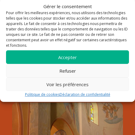
Gérer le consentement
Pour offrir les meilleures expériences, nous utilisons des technologies
La paroisse Saint Louis Roy
telles que les cookies pour stocker et/ou accéder aux informations des
appareils. Le fait de consentir à ces technologies nous permettra de
traiter des données telles que le comportement de navigation ou les ID
de France au Lavandou
uniques sur ce site. Le fait de ne pas consentir ou de retirer son
consentement peut avoir un effet négatif sur certaines caractéristiques
Notre paroisse fait partie du doyenné de Hyères dans le
et fonctions.
diocèse de Fréjus-Toulon. Elle est sous la responsabilité du
père Pierre Pommeret, qui a pris son service pastoral début
Accepter
septembre 2024.
Refuser
Découvrir la paroisse
Horaires
Voir les préférences
Contact
Politique de cookies
Déclaration de confidentialité