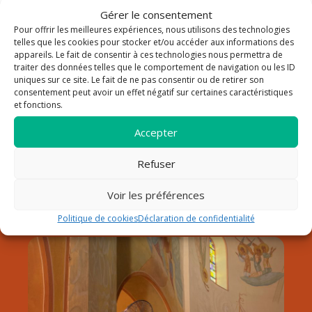
Gérer le consentement
Pour offrir les meilleures expériences, nous utilisons des technologies
La paroisse Saint Louis Roy
telles que les cookies pour stocker et/ou accéder aux informations des
appareils. Le fait de consentir à ces technologies nous permettra de
traiter des données telles que le comportement de navigation ou les ID
de France au Lavandou
uniques sur ce site. Le fait de ne pas consentir ou de retirer son
consentement peut avoir un effet négatif sur certaines caractéristiques
Notre paroisse fait partie du doyenné de Hyères dans le
et fonctions.
diocèse de Fréjus-Toulon. Elle est sous la responsabilité du
père Pierre Pommeret, qui a pris son service pastoral début
Accepter
septembre 2024.
Refuser
Découvrir la paroisse
Horaires
Voir les préférences
Contact
Politique de cookies
Déclaration de confidentialité