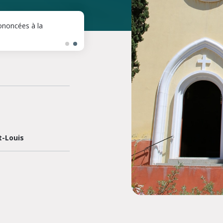
ononcées à la
"Magnifica Humanitas" : 14 août, Déb
les défis
Détails
t-Louis