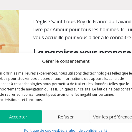
L'église Saint Louis Roy de France au Lavand
livré par Amour pour tous les hommes. Ici, u
vous accueille pour vous aider à le connaître 
La paroisse vous propose
Gérer le consentement
Enfants / Jeunes
r offrir les meilleures expériences, nous utilisons des technologies telles que l
Formation
kies pour stocker et/ou accéder aux informations des appareils. Le fait de
sentir à ces technologies nous permettra de traiter des données telles que le
Messe
portement de navigation ou les ID uniques sur ce site. Le fait de ne pas consen
de retirer son consentement peut avoir un effet négatif sur certaines
Prière
actéristiques et fonctions.
Rencontre
Sacrements
Accepter
Refuser
Voir les préférenc
Service
Politique de cookies
Déclaration de confidentialité