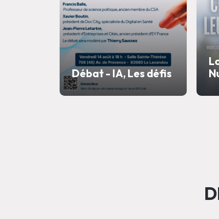
Lo
Débat - IA, Les défis
Nu
D