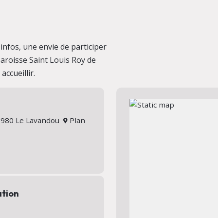
nfos, une envie de participer
 paroisse Saint Louis Roy de
ccueillir.
 83980 Le Lavandou
Plan
ation