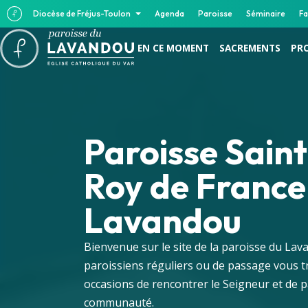
Diocèse de Fréjus-Toulon
Agenda
Paroisse
Séminaire
Fa
EN CE MOMENT
SACREMENTS
PR
Paroisse Sain
Roy de France
Lavandou
Bienvenue sur le site de la paroisse du La
paroissiens réguliers ou de passage vous tr
occasions de rencontrer le Seigneur et de 
communauté.