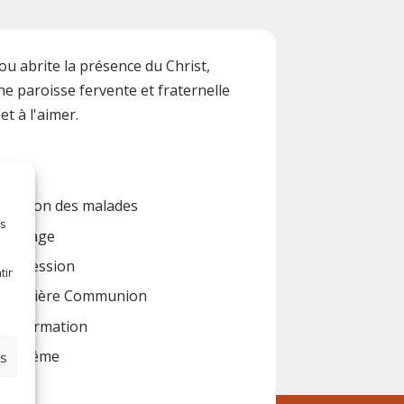
ou abrite la présence du Christ,
ne paroisse fervente et fraternelle
et à l'aimer.
Onction des malades
es
Mariage
Confession
tir
Première Communion
Confirmation
Baptême
es