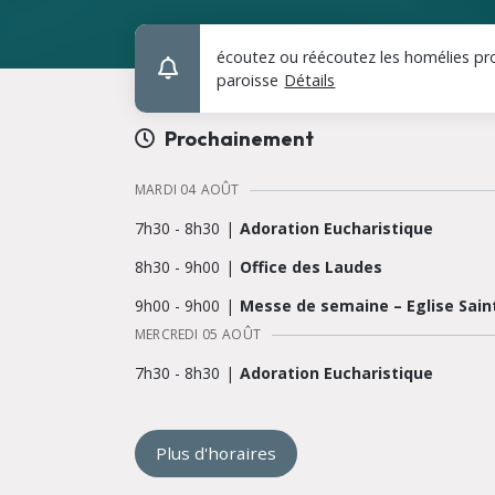
sur le thème : IA,
écoutez ou réécoutez les homélies pr
paroisse
Détails
Prochainement
MARDI 04
AOÛT
7h30
-
8h30
Adoration Eucharistique
8h30
-
9h00
Office des Laudes
9h00
-
9h00
Messe de semaine – Eglise Sain
MERCREDI 05
AOÛT
7h30
-
8h30
Adoration Eucharistique
8h30
-
9h00
Office des Laudes
Plus d'horaires