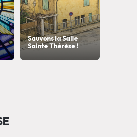
Consécr
Sauvons la Salle
Parois
Sainte Thérèse !
Immacu
SE