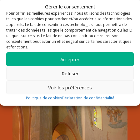
Gérer le consentement
Pour offrir les meilleures expériences, nous utilisons des technologies
La paroisse Saint Louis Roy
telles que les cookies pour stocker et/ou accéder aux informations des
appareils. Le fait de consentir à ces technologies nous permettra de
traiter des données telles que le comportement de navigation ou les ID
de France au Lavandou
uniques sur ce site. Le fait de ne pas consentir ou de retirer son
consentement peut avoir un effet négatif sur certaines caractéristiques
Notre paroisse fait partie du doyenné de Hyères dans le
et fonctions.
diocèse de Fréjus-Toulon. Elle est sous la responsabilité du
père Pierre Pommeret, qui a pris son service pastoral début
Accepter
septembre 2024.
Refuser
Découvrir la paroisse
Horaires
Voir les préférences
Contact
Politique de cookies
Déclaration de confidentialité