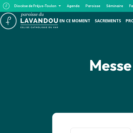
Diocèse de Fréjus-Toulon
Agenda
Paroisse
Séminaire
Fa
EN CE MOMENT
SACREMENTS
PR
Messe 