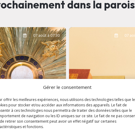
ochainement dans la paroi
07 août à 07:30
07 aoû
Gérer le consentement
r offrir les meilleures expériences, nous utilisons des technologies telles que l
kies pour stocker et/ou accéder aux informations des appareils. Le fait de
sentir à ces technologies nous permettra de traiter des données telles que le
portement de navigation ou les ID uniques sur ce site. Le fait de ne pas consen
ation
Messe de semaine 
de retirer son consentement peut avoir un effet négatif sur certaines
aristique
Eglise Saint-Louis
actéristiques et fonctions.