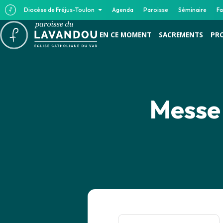
Diocèse de Fréjus-Toulon
Agenda
Paroisse
Séminaire
Fa
EN CE MOMENT
SACREMENTS
PR
Messe 