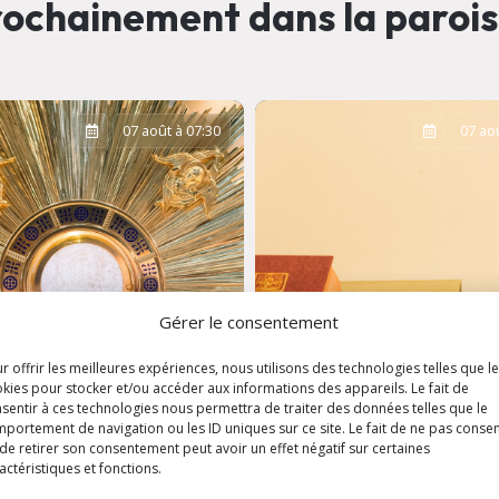
ochainement dans la paroi
07 août à 07:30
07 aoû
Gérer le consentement
r offrir les meilleures expériences, nous utilisons des technologies telles que l
kies pour stocker et/ou accéder aux informations des appareils. Le fait de
sentir à ces technologies nous permettra de traiter des données telles que le
portement de navigation ou les ID uniques sur ce site. Le fait de ne pas consen
ation
Messe de semaine 
de retirer son consentement peut avoir un effet négatif sur certaines
aristique
Eglise Saint-Louis
actéristiques et fonctions.