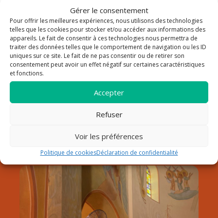
Gérer le consentement
Pour offrir les meilleures expériences, nous utilisons des technologies
La paroisse Saint Louis Roy
telles que les cookies pour stocker et/ou accéder aux informations des
appareils. Le fait de consentir à ces technologies nous permettra de
traiter des données telles que le comportement de navigation ou les ID
de France au Lavandou
uniques sur ce site. Le fait de ne pas consentir ou de retirer son
consentement peut avoir un effet négatif sur certaines caractéristiques
Notre paroisse fait partie du doyenné de Hyères dans le
et fonctions.
diocèse de Fréjus-Toulon. Elle est sous la responsabilité du
père Pierre Pommeret, qui a pris son service pastoral début
Accepter
septembre 2024.
Refuser
Découvrir la paroisse
Horaires
Voir les préférences
Contact
Politique de cookies
Déclaration de confidentialité