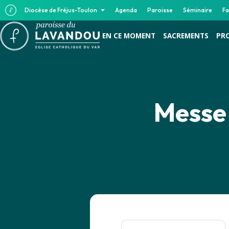
Diocèse de Fréjus-Toulon
Agenda
Paroisse
Séminaire
Fa
EN CE MOMENT
SACREMENTS
PR
Messe 