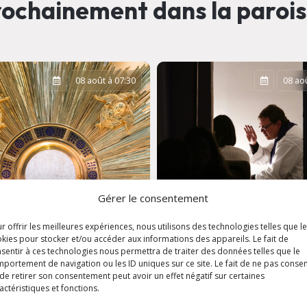
ochainement dans la paroi
08 août à 07:30
08 aoû
Gérer le consentement
r offrir les meilleures expériences, nous utilisons des technologies telles que l
kies pour stocker et/ou accéder aux informations des appareils. Le fait de
sentir à ces technologies nous permettra de traiter des données telles que le
portement de navigation ou les ID uniques sur ce site. Le fait de ne pas consen
ation
de retirer son consentement peut avoir un effet négatif sur certaines
aristique
Confession et écou
actéristiques et fonctions.