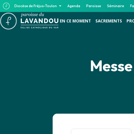
Diocèse de Fréjus-Toulon
Agenda
Paroisse
Séminaire
Fa
EN CE MOMENT
SACREMENTS
PR
Messe 