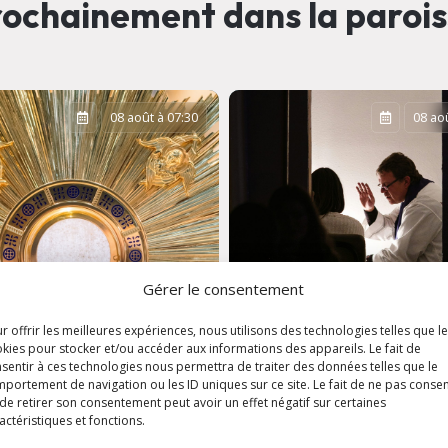
ochainement dans la paroi
08 août à 07:30
08 aoû
Gérer le consentement
r offrir les meilleures expériences, nous utilisons des technologies telles que l
kies pour stocker et/ou accéder aux informations des appareils. Le fait de
sentir à ces technologies nous permettra de traiter des données telles que le
portement de navigation ou les ID uniques sur ce site. Le fait de ne pas consen
ation
de retirer son consentement peut avoir un effet négatif sur certaines
aristique
Confession et écou
actéristiques et fonctions.