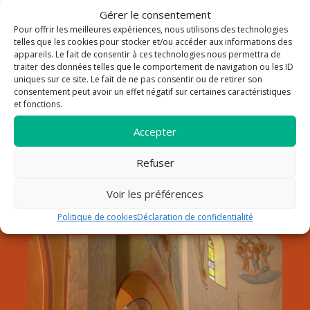
Gérer le consentement
Pour offrir les meilleures expériences, nous utilisons des technologies
La paroisse Saint Louis Roy
telles que les cookies pour stocker et/ou accéder aux informations des
appareils. Le fait de consentir à ces technologies nous permettra de
traiter des données telles que le comportement de navigation ou les ID
de France au Lavandou
uniques sur ce site. Le fait de ne pas consentir ou de retirer son
consentement peut avoir un effet négatif sur certaines caractéristiques
Notre paroisse fait partie du doyenné de Hyères dans le
et fonctions.
diocèse de Fréjus-Toulon. Elle est sous la responsabilité du
père Pierre Pommeret, qui a pris son service pastoral début
Accepter
septembre 2024.
Refuser
Découvrir la paroisse
Horaires
Voir les préférences
Contact
Politique de cookies
Déclaration de confidentialité