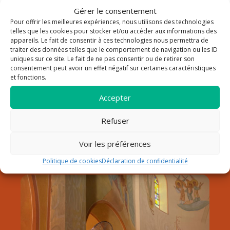
Gérer le consentement
Pour offrir les meilleures expériences, nous utilisons des technologies
La paroisse Saint Louis Roy
telles que les cookies pour stocker et/ou accéder aux informations des
appareils. Le fait de consentir à ces technologies nous permettra de
traiter des données telles que le comportement de navigation ou les ID
de France au Lavandou
uniques sur ce site. Le fait de ne pas consentir ou de retirer son
consentement peut avoir un effet négatif sur certaines caractéristiques
Notre paroisse fait partie du doyenné de Hyères dans le
et fonctions.
diocèse de Fréjus-Toulon. Elle est sous la responsabilité du
père Pierre Pommeret, qui a pris son service pastoral début
Accepter
septembre 2024.
Refuser
Découvrir la paroisse
Horaires
Voir les préférences
Contact
Politique de cookies
Déclaration de confidentialité