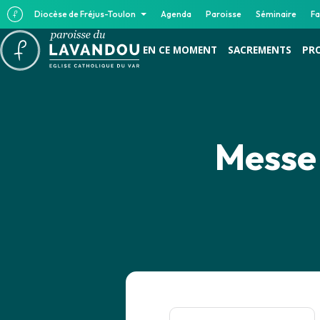
Diocèse de Fréjus-Toulon
Agenda
Paroisse
Séminaire
Fa
EN CE MOMENT
SACREMENTS
PR
Messe 