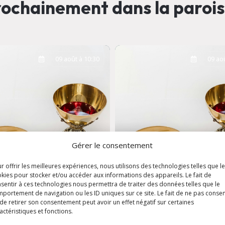
ochainement dans la paroi
09 août à 10:30
09 aoû
Gérer le consentement
r offrir les meilleures expériences, nous utilisons des technologies telles que l
kies pour stocker et/ou accéder aux informations des appareils. Le fait de
sentir à ces technologies nous permettra de traiter des données telles que le
portement de navigation ou les ID uniques sur ce site. Le fait de ne pas consen
e dominicale -
Messe dominicale 
de retirer son consentement peut avoir un effet négatif sur certaines
se Saint-Louis
Eglise Saint-Louis
actéristiques et fonctions.