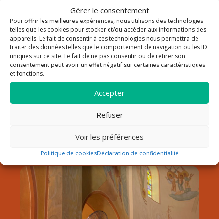
Gérer le consentement
Pour offrir les meilleures expériences, nous utilisons des technologies
La paroisse Saint Louis Roy
telles que les cookies pour stocker et/ou accéder aux informations des
appareils. Le fait de consentir à ces technologies nous permettra de
traiter des données telles que le comportement de navigation ou les ID
de France au Lavandou
uniques sur ce site. Le fait de ne pas consentir ou de retirer son
consentement peut avoir un effet négatif sur certaines caractéristiques
Notre paroisse fait partie du doyenné de Hyères dans le
et fonctions.
diocèse de Fréjus-Toulon. Elle est sous la responsabilité du
père Pierre Pommeret, qui a pris son service pastoral début
Accepter
septembre 2024.
Refuser
Découvrir la paroisse
Horaires
Voir les préférences
Contact
Politique de cookies
Déclaration de confidentialité