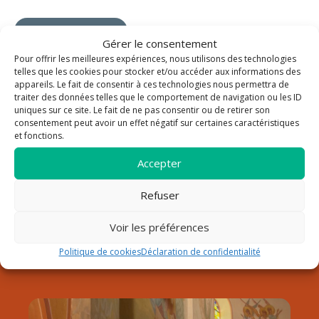
Plus de propositions
Gérer le consentement
Pour offrir les meilleures expériences, nous utilisons des technologies
telles que les cookies pour stocker et/ou accéder aux informations des
appareils. Le fait de consentir à ces technologies nous permettra de
traiter des données telles que le comportement de navigation ou les ID
La paroisse Saint Louis Roy
uniques sur ce site. Le fait de ne pas consentir ou de retirer son
consentement peut avoir un effet négatif sur certaines caractéristiques
de France au Lavandou
et fonctions.
Notre paroisse fait partie du doyenné de Hyères dans le
Accepter
diocèse de Fréjus-Toulon. Elle est sous la responsabilité du
père Pierre Pommeret, qui a pris son service pastoral début
Refuser
septembre 2024.
Voir les préférences
Découvrir la paroisse
Horaires
Politique de cookies
Déclaration de confidentialité
Contact